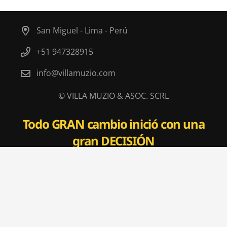
San Miguel - Lima - Perú
+51 947328915
info@villamuzio.com
© VILLA MUZIO & ASOC. SCRL
Todo
GRAN
cambio inició con una
gran
DECISIÓN