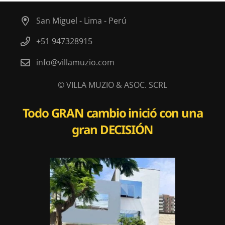
San Miguel - Lima - Perú
+51 947328915
info@villamuzio.com
© VILLA MUZIO & ASOC. SCRL
Todo
GRAN
cambio inició con una
gran
DECISIÓN