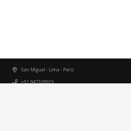
San Miguel - Lima - Perú
+51 947328915
info@villamuzio.com
© VILLA MUZIO & ASOC. SCRL
Todo
GRAN
cambio inició con una