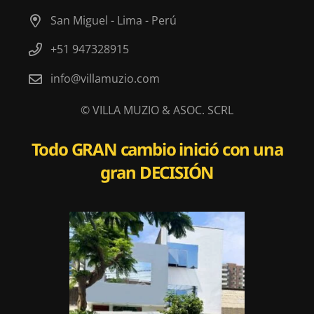
San Miguel - Lima - Perú
+51 947328915
info@villamuzio.com
© VILLA MUZIO & ASOC. SCRL
Todo
GRAN
cambio inició con una
gran
DECISIÓN