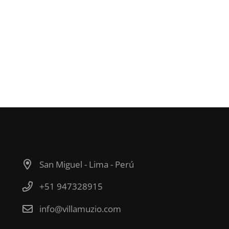
San Miguel - Lima - Perú
+51 947328915
info@villamuzio.com