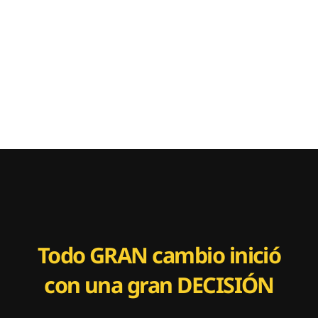
Todo
GRAN
cambio inició
con una gran
DECISIÓN