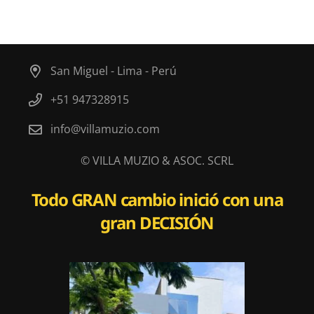
San Miguel - Lima - Perú
+51 947328915
info@villamuzio.com
© VILLA MUZIO & ASOC. SCRL
Todo
GRAN
cambio inició con una
gran
DECISIÓN