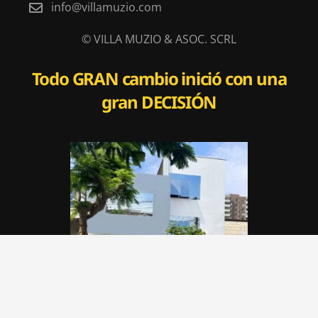
info@villamuzio.com
© VILLA MUZIO & ASOC. SCRL
Todo
GRAN
cambio inició con una
gran
DECISIÓN